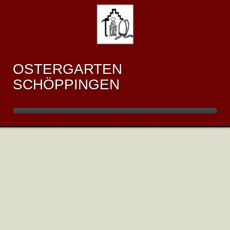
OSTERGARTEN
SCHÖPPINGEN
IMPRESSUM
Veröffentlicht: Donnerstag, 09. Juli 2020 17:30
Herausgeber/Impressum Kirchengemeinde St. Brictius, Pfarrer
Thomas Diedershagen Kirchplatz 7 48624 Schöppingen