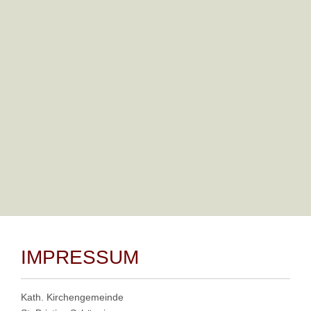
wiederzuerkennen. Sie können Ihren Browser so einstellen,
dass Sie über das Setzen von Cookies informiert werden und
Cookies nur im Einzelfall erlauben, die Annahme von Cookies
für bestimmte Fälle oder generell ausschließen sowie das
automatische Löschen der Cookies beim Schließen des
Browser aktivieren. Bei der Deaktivierung von Cookies kann
die Funktionalität dieser Website eingeschränkt sein.
Weiter
IMPRESSUM
Kath. Kirchengemeinde