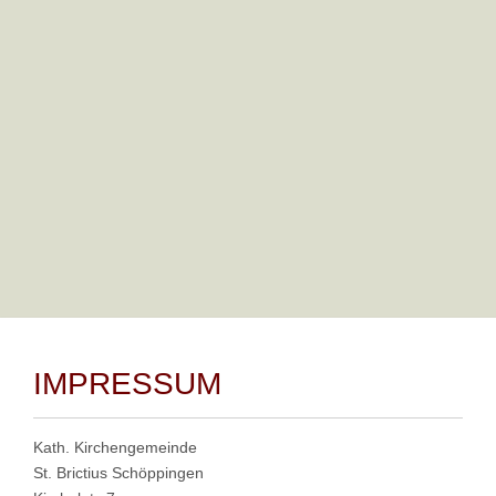
im Feuerwehrgerätehaus an der Amtsstraße ihren Platz
finden. Das Haus liegt dem Ostergarten schräg gegenüber.
Preise
:
Ein Gedeck (1 Stück Kuchen und Kaffee "satt"): 4,00 €
Jedes weitere Stück Kuchen: 2,00 €
Softdrinks: 1,50 €
Wasser: 1,00 €
IMPRESSUM
Kath. Kirchengemeinde
St. Brictius Schöppingen