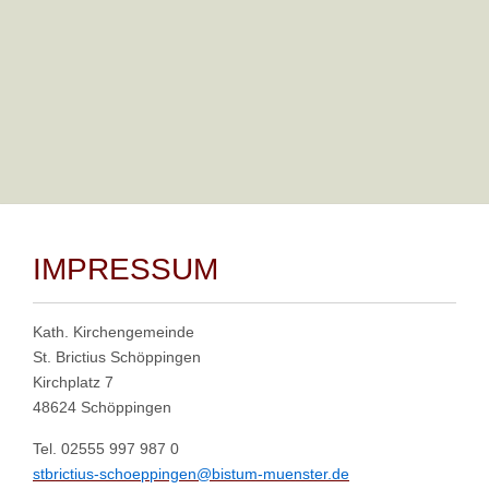
Seite 1 von 2
Start
Zurück
1
2
Weiter
Ende
Powered by
Phoca Gallery
IMPRESSUM
Kath. Kirchengemeinde
St. Brictius Schöppingen
Kirchplatz 7
48624 Schöppingen
Tel. 02555 997 987 0
stbrictius-schoeppingen@bistum-muenster.de