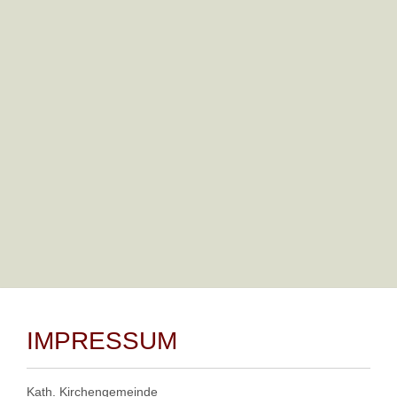
Detaillierte Fahrplaninformationen finden Sie auf der Website
des RVM.
Zurück
IMPRESSUM
Kath. Kirchengemeinde