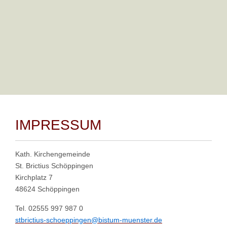
Seite 1 von 2
Start
Zurück
1
2
Weiter
Ende
Powered by
Phoca Gallery
IMPRESSUM
Kath. Kirchengemeinde
St. Brictius Schöppingen
Kirchplatz 7
48624 Schöppingen
Tel. 02555 997 987 0
stbrictius-schoeppingen@bistum-muenster.de